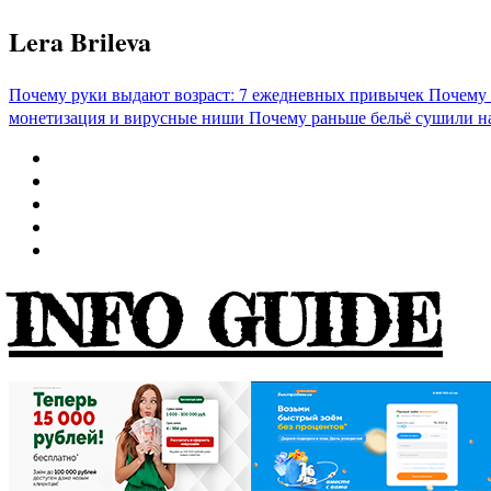
Перейти
Lera Brileva
к
содержимому
Почему руки выдают возраст: 7 ежедневных привычек
Почему 
монетизация и вирусные ниши
Почему раньше бельё сушили н
INFO GUIDE