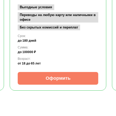
Выгодные условия
Переводы на любую карту или наличными в
офисе
Без скрытых комиссий и переплат
Срок:
до 180 дней
Сумма:
до 100000 ₽
Возраст:
от 18
до 65 лет
Оформить