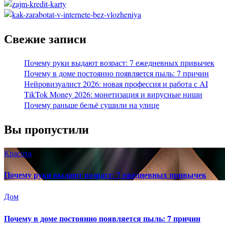
Свежие записи
Почему руки выдают возраст: 7 ежедневных привычек
Почему в доме постоянно появляется пыль: 7 причин
Нейровизуалист 2026: новая профессия и работа с AI
TikTok Money 2026: монетизация и вирусные ниши
Почему раньше бельё сушили на улице
Вы пропустили
Красота
Почему руки выдают возраст: 7 ежедневных привычек
Дом
Почему в доме постоянно появляется пыль: 7 причин