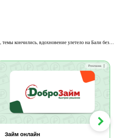
ы, темы кончились, вдохновение улетело на Бали без…
Реклама
Зай
Быс
Зачи
Мин
Срок:
до 36
Сумма
до 10
Займ онлайн