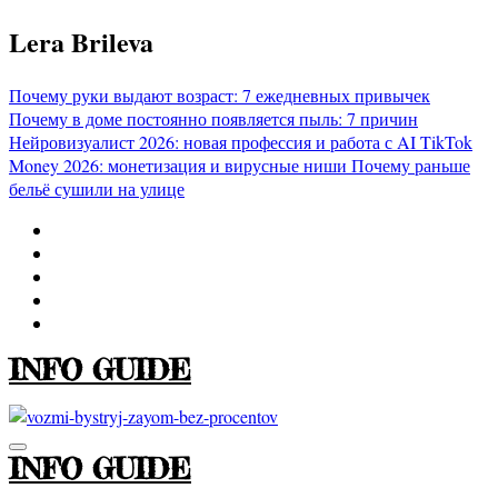
Перейти
Lera Brileva
к
содержимому
Почему руки выдают возраст: 7 ежедневных привычек
Почему в доме постоянно появляется пыль: 7 причин
Нейровизуалист 2026: новая профессия и работа с AI
TikTok
Money 2026: монетизация и вирусные ниши
Почему раньше
бельё сушили на улице
INFO GUIDE
INFO GUIDE