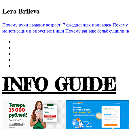
Перейти
Lera Brileva
к
содержимому
Почему руки выдают возраст: 7 ежедневных привычек
Почему 
монетизация и вирусные ниши
Почему раньше бельё сушили н
INFO GUIDE