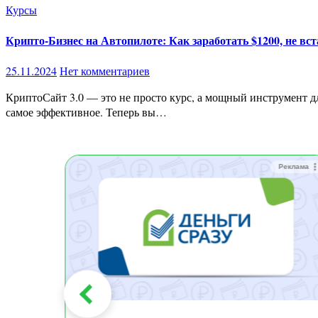
Курсы
Крипто-Бизнес на Автопилоте: Как заработать $1200, не вст
25.11.2024
Нет комментариев
КриптоСайт 3.0 — это не просто курс, а мощный инструмент для создания пассивного дохода в сфере криптовалют. За пять месяцев мы протестировали множество решений, чтобы выделить
самое эффективное. Теперь вы…
Реклама
Реклама