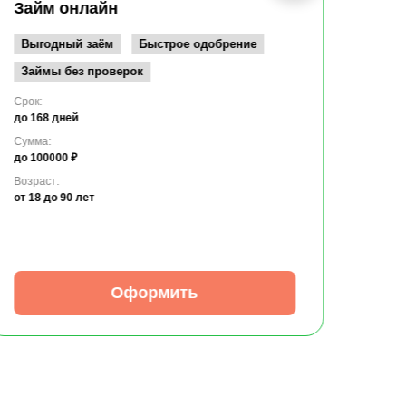
до 10
Займ онлайн
Возрас
от 19
Выгодный заём
Быстрое одобрение
Займы без проверок
Срок:
до 168 дней
Сумма:
до 100000 ₽
Возраст:
от 18
до 90 лет
Оформить