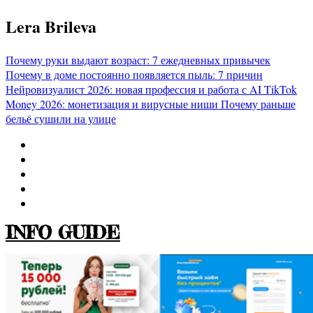
Перейти
Lera Brileva
к
содержимому
Почему руки выдают возраст: 7 ежедневных привычек
Почему в доме постоянно появляется пыль: 7 причин
Нейровизуалист 2026: новая профессия и работа с AI
TikTok
Money 2026: монетизация и вирусные ниши
Почему раньше
бельё сушили на улице
INFO GUIDE