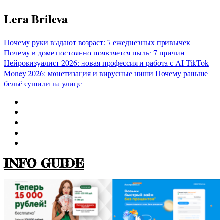
Перейти
Lera Brileva
к
содержимому
Почему руки выдают возраст: 7 ежедневных привычек
Почему в доме постоянно появляется пыль: 7 причин
Нейровизуалист 2026: новая профессия и работа с AI
TikTok
Money 2026: монетизация и вирусные ниши
Почему раньше
бельё сушили на улице
INFO GUIDE