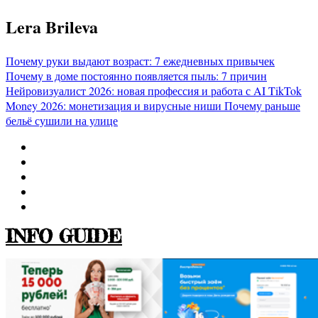
Перейти
Lera Brileva
к
содержимому
Почему руки выдают возраст: 7 ежедневных привычек
Почему в доме постоянно появляется пыль: 7 причин
Нейровизуалист 2026: новая профессия и работа с AI
TikTok
Money 2026: монетизация и вирусные ниши
Почему раньше
бельё сушили на улице
INFO GUIDE