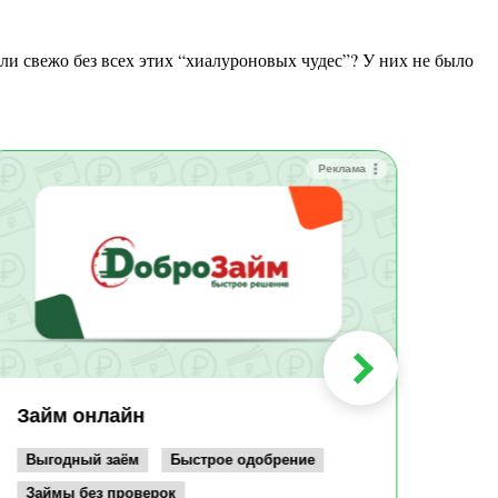
Реклама
Зай
Быс
Зачи
Мин
Срок:
до 36
Сумма
до 10
Займ онлайн
Возрас
от 19
Выгодный заём
Быстрое одобрение
Займы без проверок