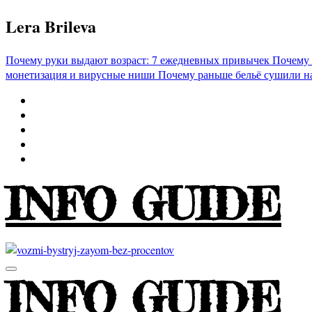
Перейти
Lera Brileva
к
содержимому
Почему руки выдают возраст: 7 ежедневных привычек
Почему 
монетизация и вирусные ниши
Почему раньше бельё сушили н
INFO GUIDE
INFO GUIDE