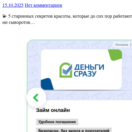
15.10.2025
Нет комментариев
💫 5 старинных секретов красоты, которые до сих пор работают лучше дорогой косметики Помнишь, как наши бабушки выглядели свежо без всех этих “хиалуроновых чудес”? У них не было
ни сывороток…
Реклама
Реклама
Займ онлайн
Удобное погашение
Безопасно, без залога и поручителей