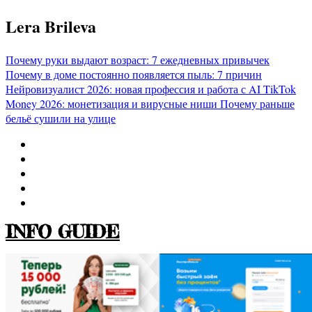
Перейти
Lera Brileva
к
содержимому
Почему руки выдают возраст: 7 ежедневных привычек
Почему в доме постоянно появляется пыль: 7 причин
Нейровизуалист 2026: новая профессия и работа с AI
TikTok
Money 2026: монетизация и вирусные ниши
Почему раньше
бельё сушили на улице
INFO GUIDE