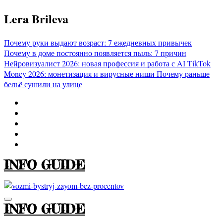
Перейти
Lera Brileva
к
содержимому
Почему руки выдают возраст: 7 ежедневных привычек
Почему в доме постоянно появляется пыль: 7 причин
Нейровизуалист 2026: новая профессия и работа с AI
TikTok
Money 2026: монетизация и вирусные ниши
Почему раньше
бельё сушили на улице
INFO GUIDE
INFO GUIDE