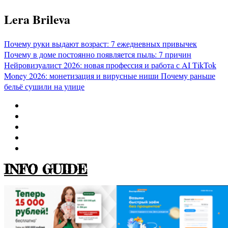
Перейти
Lera Brileva
к
содержимому
Почему руки выдают возраст: 7 ежедневных привычек
Почему в доме постоянно появляется пыль: 7 причин
Нейровизуалист 2026: новая профессия и работа с AI
TikTok
Money 2026: монетизация и вирусные ниши
Почему раньше
бельё сушили на улице
INFO GUIDE