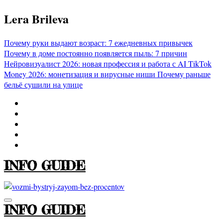
Перейти
Lera Brileva
к
содержимому
Почему руки выдают возраст: 7 ежедневных привычек
Почему в доме постоянно появляется пыль: 7 причин
Нейровизуалист 2026: новая профессия и работа с AI
TikTok
Money 2026: монетизация и вирусные ниши
Почему раньше
бельё сушили на улице
INFO GUIDE
INFO GUIDE