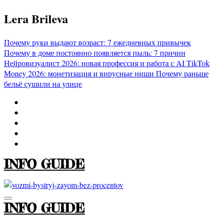
Перейти
Lera Brileva
к
содержимому
Почему руки выдают возраст: 7 ежедневных привычек
Почему в доме постоянно появляется пыль: 7 причин
Нейровизуалист 2026: новая профессия и работа с AI
TikTok
Money 2026: монетизация и вирусные ниши
Почему раньше
бельё сушили на улице
INFO GUIDE
INFO GUIDE