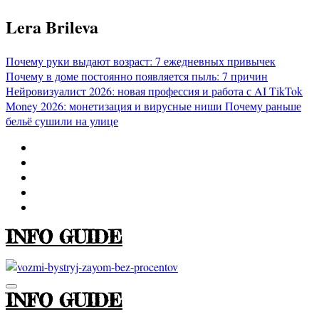
Перейти
Lera Brileva
к
содержимому
Почему руки выдают возраст: 7 ежедневных привычек
Почему в доме постоянно появляется пыль: 7 причин
Нейровизуалист 2026: новая профессия и работа с AI
TikTok
Money 2026: монетизация и вирусные ниши
Почему раньше
бельё сушили на улице
INFO GUIDE
INFO GUIDE