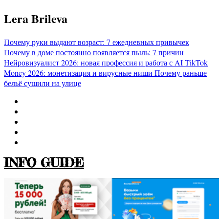
Перейти
Lera Brileva
к
содержимому
Почему руки выдают возраст: 7 ежедневных привычек
Почему в доме постоянно появляется пыль: 7 причин
Нейровизуалист 2026: новая профессия и работа с AI
TikTok
Money 2026: монетизация и вирусные ниши
Почему раньше
бельё сушили на улице
INFO GUIDE