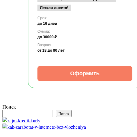
Легкая анкета!
Срок:
до 16 дней
Сумма:
до 30000 ₽
Возраст:
от 18
до 80 лет
Оформить
Поиск
Поиск