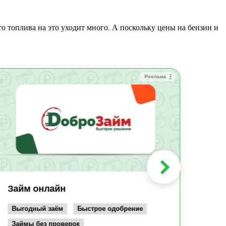
Реклама
Зай
Быс
Зачи
Мин
Срок:
до 36
Сумма
до 10
Займ онлайн
Возрас
от 19
Выгодный заём
Быстрое одобрение
Займы без проверок