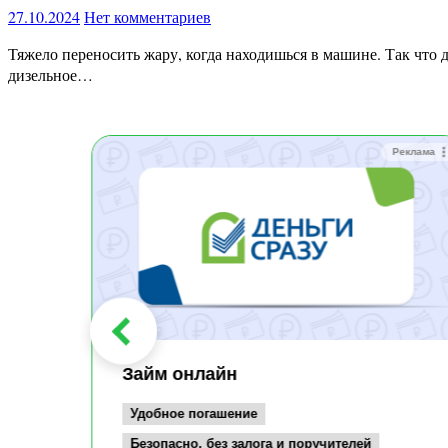
27.10.2024
Нет комментариев
Тяжело переносить жару, когда находишься в машине. Так что да, можно постоянно включать кондиционер, но надо признать, что топлива на это уходит много. А поскольку цены на бензин и
дизельное…
Реклама
Реклама
Займ онлайн
Удобное погашение
Безопасно, без залога и поручителей