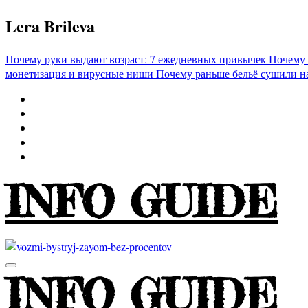
Перейти
Lera Brileva
к
содержимому
Почему руки выдают возраст: 7 ежедневных привычек
Почему 
монетизация и вирусные ниши
Почему раньше бельё сушили н
INFO GUIDE
INFO GUIDE