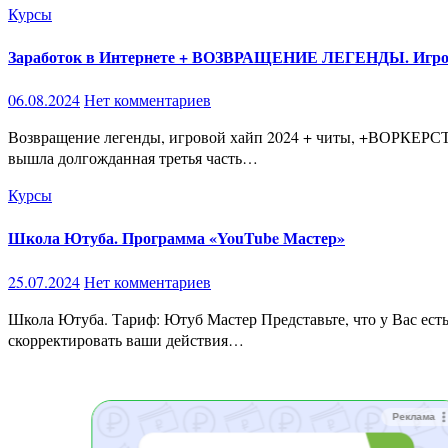
Курсы
Заработок в Интернете + ВОЗВРАЩЕНИЕ ЛЕГЕНДЫ. Игровой
06.08.2024
Нет комментариев
Возвращение легенды, игровой хайп 2024 + читы, +ВОРКЕРСТВО, не пропусти своё море контента (Blackboy) Приветствую, друзья! Это снова я, Blackboy. Сегодня у нас большая новость —
вышла долгожданная третья часть…
Курсы
Школа Ютуба. Программа «YouTube Мастер»
25.07.2024
Нет комментариев
Школа Ютуба. Тариф: Ютуб Мастер Представьте, что у Вас есть полный план и стратегия ведения сети ютуб каналов, а так же обратная связь опытного наставника, который поможет
скорректировать ваши действия…
Реклама
Реклама