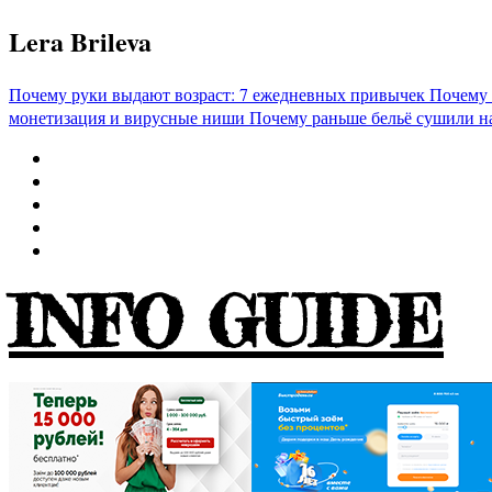
Перейти
Lera Brileva
к
содержимому
Почему руки выдают возраст: 7 ежедневных привычек
Почему 
монетизация и вирусные ниши
Почему раньше бельё сушили н
INFO GUIDE