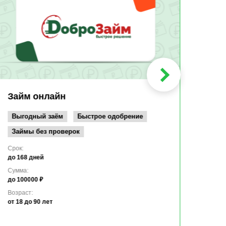
Быс
Зачи
Мин
Срок:
до 36
Сумма
до 10
Займ онлайн
Возрас
от 19
Выгодный заём
Быстрое одобрение
Займы без проверок
Срок:
до 168 дней
Сумма:
до 100000 ₽
Возраст:
от 18
до 90 лет