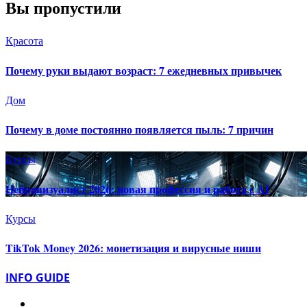
Вы пропустили
Красота
Почему руки выдают возраст: 7 ежедневных привычек
Дом
Почему в доме постоянно появляется пыль: 7 причин
Курсы
Нейровизуалист 2026: новая профессия и работа с AI
Курсы
TikTok Money 2026: монетизация и вирусные ниши
INFO GUIDE