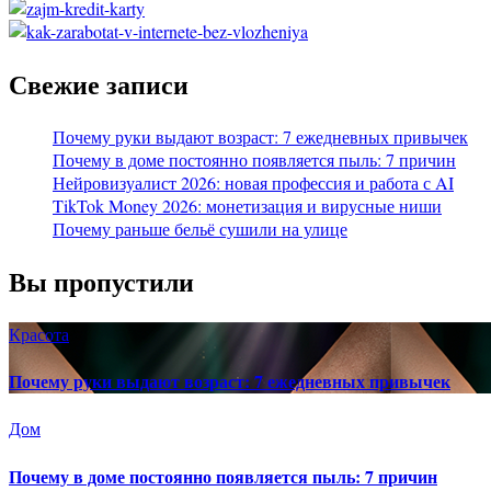
Свежие записи
Почему руки выдают возраст: 7 ежедневных привычек
Почему в доме постоянно появляется пыль: 7 причин
Нейровизуалист 2026: новая профессия и работа с AI
TikTok Money 2026: монетизация и вирусные ниши
Почему раньше бельё сушили на улице
Вы пропустили
Красота
Почему руки выдают возраст: 7 ежедневных привычек
Дом
Почему в доме постоянно появляется пыль: 7 причин