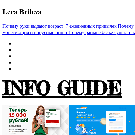
Перейти
Lera Brileva
к
содержимому
Почему руки выдают возраст: 7 ежедневных привычек
Почему 
монетизация и вирусные ниши
Почему раньше бельё сушили н
INFO GUIDE