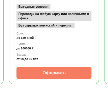
Выгодные условия
Переводы на любую карту или наличными в
офисе
Без скрытых комиссий и переплат
Срок:
до 180 дней
Сумма:
до 100000 ₽
Возраст:
от 18
до 65 лет
Оформить