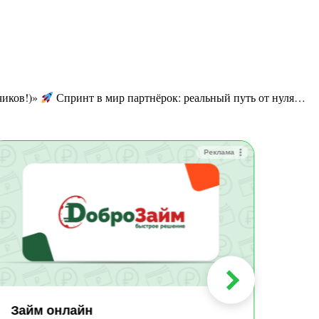
чиков!)»
Спринт в мир партнёрок: реальный путь от нуля…
Реклама
Зай
Быс
Зачи
Мин
Срок:
до 36
Сумма
до 10
Займ онлайн