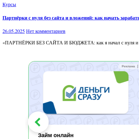
Курсы
Партнёрки с нуля без сайта и вложений: как начать зарабат
26.05.2025
Нет комментариев
«ПАРТНЁРКИ БЕЗ САЙТА И БЮДЖЕТА: как я начал с нуля и 
Реклама
Реклама
Займ онлайн