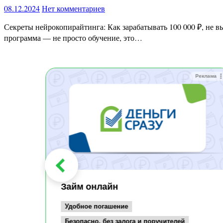
08.12.2024
Нет комментариев
Секреты нейрокопирайтинга: Как зарабатывать 100 000 ₽, не выходя из дома. Представляем уникальный курс, где вы научитесь создавать высокодоходные тексты с помощью нейросетей. Эта
программа — не просто обучение, это…
Реклама
Реклама
Займ онлайн
Удобное погашение
Безопасно, без залога и поручителей