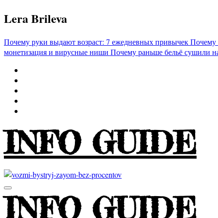
Перейти
Lera Brileva
к
содержимому
Почему руки выдают возраст: 7 ежедневных привычек
Почему 
монетизация и вирусные ниши
Почему раньше бельё сушили н
INFO GUIDE
INFO GUIDE