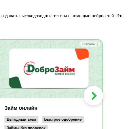
Реклама
Зай
Быс
Зачи
Мин
Срок:
до 36
Сумма
до 10
Займ онлайн
Возрас
от 19
Выгодный заём
Быстрое одобрение
Займы без проверок