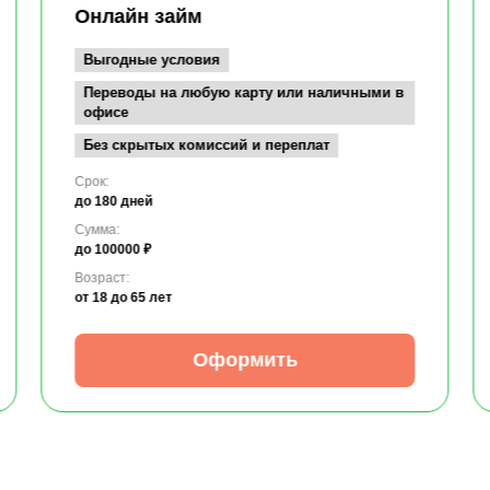
Онлайн займ
Выгодные условия
Переводы на любую карту или наличными в
офисе
Без скрытых комиссий и переплат
Срок:
до 180 дней
Сумма:
до 100000 ₽
Возраст:
от 18
до 65 лет
Оформить