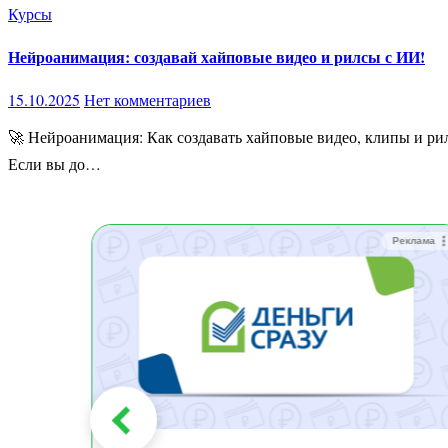
Курсы
Нейроанимация: создавай хайповые видео и рилсы с ИИ!
15.10.2025
Нет комментариев
🚀 Нейроанимация: Как создавать хайповые видео, клипы и рилсы с нейросетями (и собирать миллионы просмотров!) ⚡ Что такое Нейроанимация и почему это — новый тренд 2025 года?
Если вы до…
Реклама
Реклама