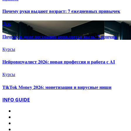
Почему руки выдают возраст: 7 ежедневных привычек
Дом
Почему в доме постоянно появляется пыль: 7 причин
Курсы
Нейровизуалист 2026: новая профессия и работа с AI
Курсы
TikTok Money 2026: монетизация и вирусные ниши
INFO GUIDE