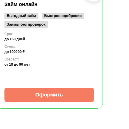
до 10
Займ онлайн
Возрас
от 19
Выгодный заём
Быстрое одобрение
Займы без проверок
Срок:
до 168 дней
Сумма:
до 100000 ₽
Возраст:
от 18
до 90 лет
Оформить