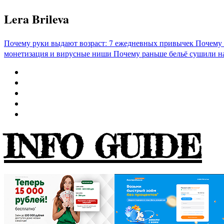
Перейти
Lera Brileva
к
содержимому
Почему руки выдают возраст: 7 ежедневных привычек
Почему 
монетизация и вирусные ниши
Почему раньше бельё сушили н
INFO GUIDE