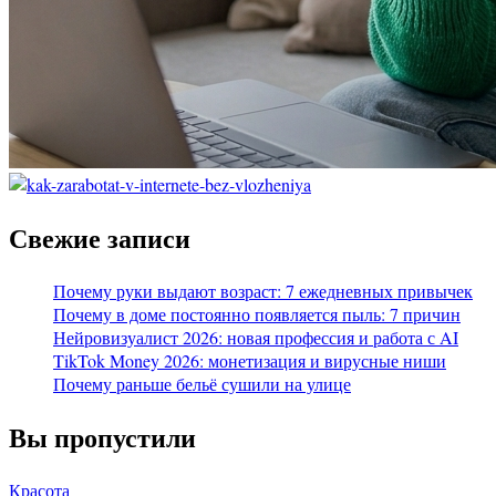
Свежие записи
Почему руки выдают возраст: 7 ежедневных привычек
Почему в доме постоянно появляется пыль: 7 причин
Нейровизуалист 2026: новая профессия и работа с AI
TikTok Money 2026: монетизация и вирусные ниши
Почему раньше бельё сушили на улице
Вы пропустили
Красота