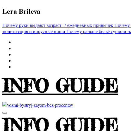
Перейти
Lera Brileva
к
содержимому
Почему руки выдают возраст: 7 ежедневных привычек
Почему 
монетизация и вирусные ниши
Почему раньше бельё сушили н
INFO GUIDE
INFO GUIDE