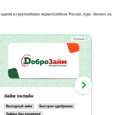
Реклама
Зай
Быс
Зачи
Мин
Срок:
до 36
Сумма
до 10
Займ онлайн
Возрас
от 19
Выгодный заём
Быстрое одобрение
Займы без проверок