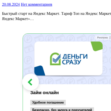
20.08.2024
Нет комментариев
Быстрый старт на Яндекс Маркет. Тариф Топ на Яндекс Маркет Если вы хотите расширить свой бизнес или начать продавать на одном из крупнейших маркетплейсов России, курс «Бизнес на
Яндекс Маркет»…
Реклама
Реклама
Займ онлайн
Удобное погашение
Безопасно, без залога и поручителей