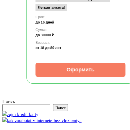
Легкая анкета!
Срок:
до 16 дней
Сумма:
до 30000 ₽
Возраст:
от 18
до 80 лет
Оформить
Поиск
Поиск