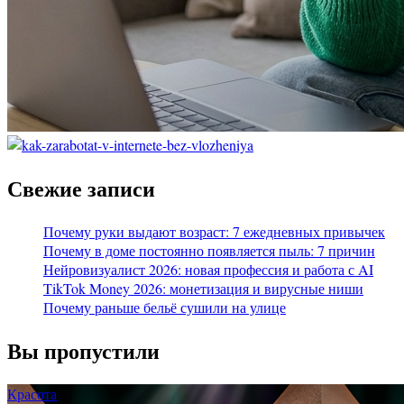
Свежие записи
Почему руки выдают возраст: 7 ежедневных привычек
Почему в доме постоянно появляется пыль: 7 причин
Нейровизуалист 2026: новая профессия и работа с AI
TikTok Money 2026: монетизация и вирусные ниши
Почему раньше бельё сушили на улице
Вы пропустили
Красота