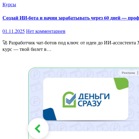
Курсы
Создай ИИ-бота и начни зарабатывать через 60 дней — проф
01.11.2025
Нет комментариев
🚀 Разработчик чат-ботов под ключ: от идеи до ИИ-ассистента Хочешь научиться создавать ботов, которые приносят деньги и автоматизируют всё подряд — от продаж до поддержки?Этот
курс — твой билет в…
Реклама
Реклама