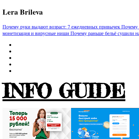
Перейти
Lera Brileva
к
содержимому
Почему руки выдают возраст: 7 ежедневных привычек
Почему 
монетизация и вирусные ниши
Почему раньше бельё сушили н
INFO GUIDE