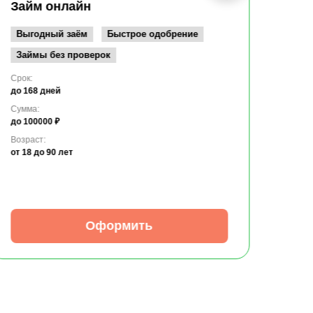
до 10
Займ онлайн
Возрас
от 19
Выгодный заём
Быстрое одобрение
Займы без проверок
Срок:
до 168 дней
Сумма:
до 100000 ₽
Возраст:
от 18
до 90 лет
Оформить