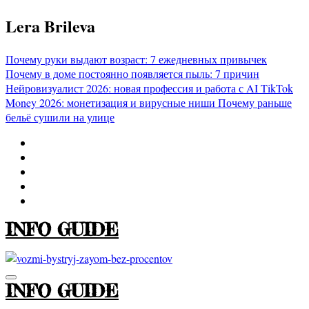
Перейти
Lera Brileva
к
содержимому
Почему руки выдают возраст: 7 ежедневных привычек
Почему в доме постоянно появляется пыль: 7 причин
Нейровизуалист 2026: новая профессия и работа с AI
TikTok
Money 2026: монетизация и вирусные ниши
Почему раньше
бельё сушили на улице
INFO GUIDE
INFO GUIDE