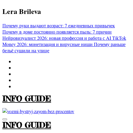
Перейти
Lera Brileva
к
содержимому
Почему руки выдают возраст: 7 ежедневных привычек
Почему в доме постоянно появляется пыль: 7 причин
Нейровизуалист 2026: новая профессия и работа с AI
TikTok
Money 2026: монетизация и вирусные ниши
Почему раньше
бельё сушили на улице
INFO GUIDE
INFO GUIDE