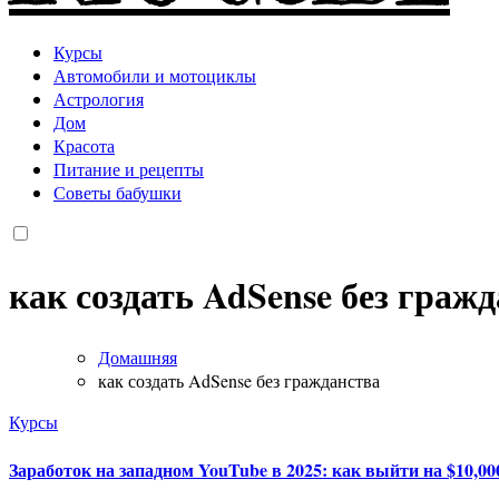
Курсы
Автомобили и мотоциклы
Астрология
Дом
Красота
Питание и рецепты
Советы бабушки
как создать AdSense без граж
Домашняя
как создать AdSense без гражданства
Курсы
Заработок на западном YouTube в 2025: как выйти на $10,0