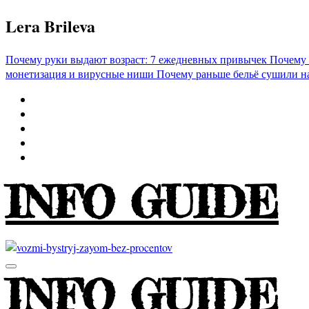
Перейти
Lera Brileva
к
содержимому
Почему руки выдают возраст: 7 ежедневных привычек
Почему 
монетизация и вирусные ниши
Почему раньше бельё сушили н
INFO GUIDE
INFO GUIDE