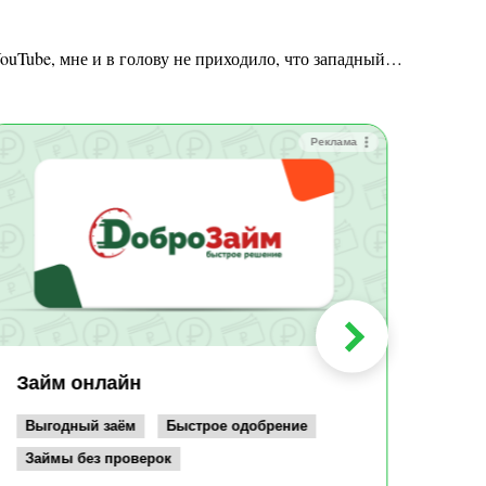
 YouTube, мне и в голову не приходило, что западный…
Реклама
Зай
Быс
Зачи
Мин
Срок:
до 36
Сумма
до 10
Займ онлайн
Возрас
от 19
Выгодный заём
Быстрое одобрение
Займы без проверок