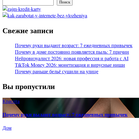
Поиск
Свежие записи
Почему руки выдают возраст: 7 ежедневных привычек
Почему в доме постоянно появляется пыль: 7 причин
Нейровизуалист 2026: новая профессия и работа с AI
TikTok Money 2026: монетизация и вирусные ниши
Почему раньше бельё сушили на улице
Вы пропустили
Красота
Почему руки выдают возраст: 7 ежедневных привычек
Дом