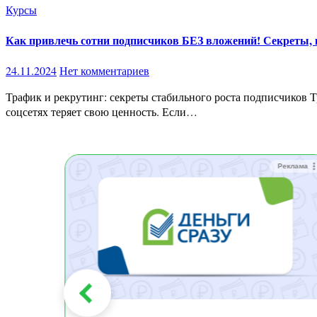
Курсы
Как привлечь сотни подписчиков БЕЗ вложений! Секреты, 
24.11.2024
Нет комментариев
Трафик и рекрутинг: секреты стабильного роста подписчиков Трафик – это основа любого успешного бизнеса. Без постоянного потока посетителей даже самый красивый сайт или профиль в
соцсетях теряет свою ценность. Если…
Реклама
Реклама