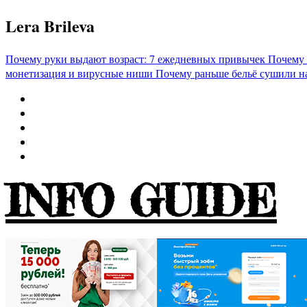
Перейти
Lera Brileva
к
содержимому
Почему руки выдают возраст: 7 ежедневных привычек
Почему 
монетизация и вирусные ниши
Почему раньше бельё сушили н
INFO GUIDE