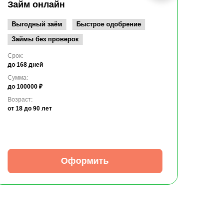
до 10
Займ онлайн
Возрас
от 19
Выгодный заём
Быстрое одобрение
Займы без проверок
Срок:
до 168 дней
Сумма:
до 100000 ₽
Возраст:
от 18
до 90 лет
Оформить