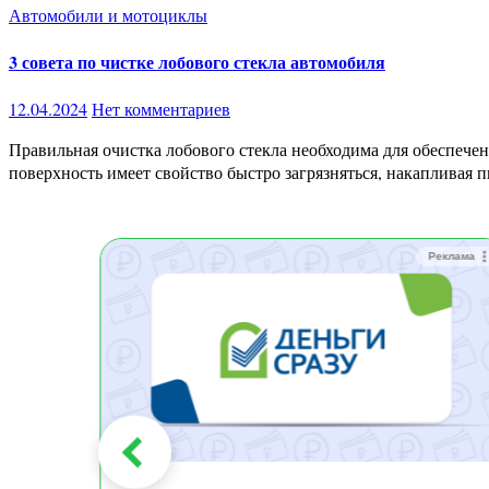
Автомобили и мотоциклы
3 совета по чистке лобового стекла автомобиля
12.04.2024
Нет комментариев
Правильная очистка лобового стекла необходима для обеспечения хорошей видимости дороги и повышения комфорта вождения. Но, разумеется, в любое время года эта стеклянная
поверхность имеет свойство быстро загрязняться, накапливая 
Реклама
Реклама