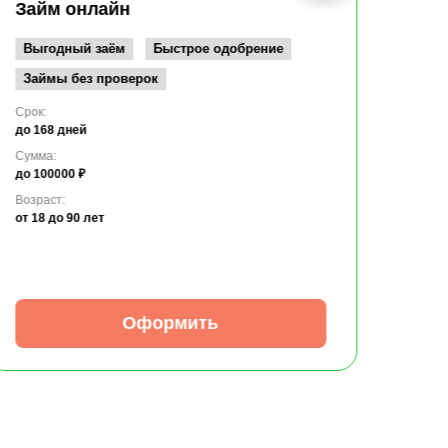
до 10
Займ онлайн
Возрас
от 19
Выгодный заём
Быстрое одобрение
Займы без проверок
Срок:
до 168 дней
Сумма:
до 100000 ₽
Возраст:
от 18
до 90 лет
Оформить