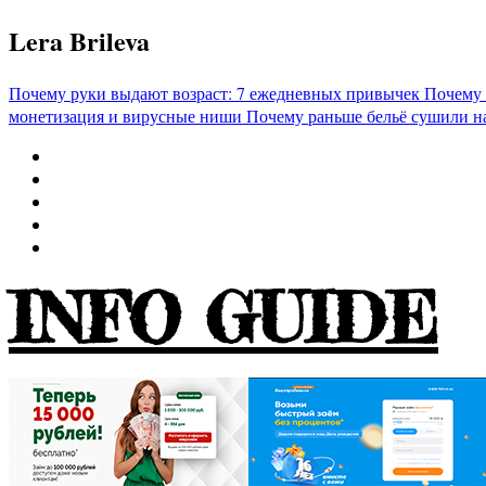
Перейти
Lera Brileva
к
содержимому
Почему руки выдают возраст: 7 ежедневных привычек
Почему 
монетизация и вирусные ниши
Почему раньше бельё сушили н
INFO GUIDE