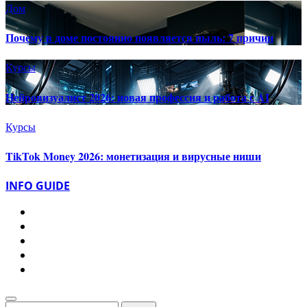
Дом
Почему в доме постоянно появляется пыль: 7 причин
Курсы
Нейровизуалист 2026: новая профессия и работа с AI
Курсы
TikTok Money 2026: монетизация и вирусные ниши
INFO GUIDE