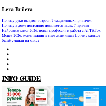
Перейти
Lera Brileva
к
содержимому
Почему руки выдают возраст: 7 ежедневных привычек
Почему в доме постоянно появляется пыль: 7 причин
Нейровизуалист 2026: новая профессия и работа с AI
TikTok
Money 2026: монетизация и вирусные ниши
Почему раньше
бельё сушили на улице
INFO GUIDE