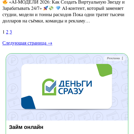
«AI-МОДЕЛИ 2026: Как Создать Виртуальную Звезду и
Зарабатывать 24/7»
AI-контент, который заменяет
студии, модели и тонны расходов Пока одни тратят тысячи
долларов на съёмки, команды и рекламу…
Пагинация
1
2
3
записей
Следующая страница →
Реклама
Займ онлайн