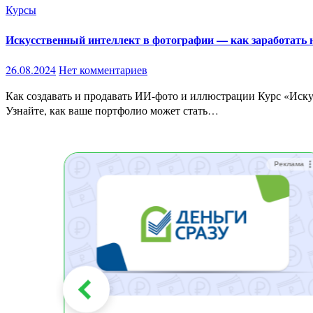
Курсы
Искусственный интеллект в фотографии — как заработать 
26.08.2024
Нет комментариев
Как создавать и продавать ИИ-фото и иллюстрации Курс «Искусственный интеллект в фотографии» научит вас создавать и продавать AI-изображения на таких платформах, как Adobe Stock.
Узнайте, как ваше портфолио может стать…
Реклама
Реклама