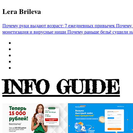
Перейти
Lera Brileva
к
содержимому
Почему руки выдают возраст: 7 ежедневных привычек
Почему 
монетизация и вирусные ниши
Почему раньше бельё сушили н
INFO GUIDE