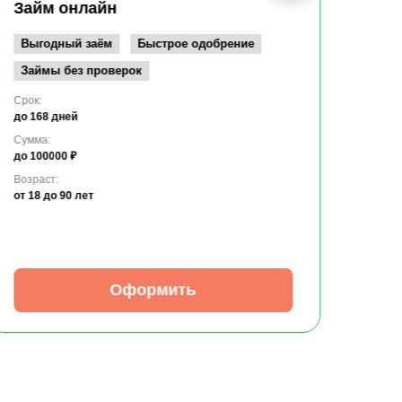
до 10
Займ онлайн
Возрас
от 19
Выгодный заём
Быстрое одобрение
Займы без проверок
Срок:
до 168 дней
Сумма:
до 100000 ₽
Возраст:
от 18
до 90 лет
Оформить