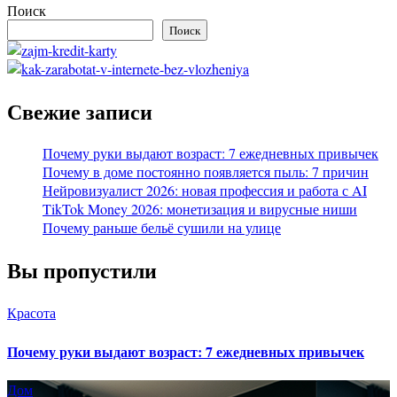
Поиск
Поиск
Свежие записи
Почему руки выдают возраст: 7 ежедневных привычек
Почему в доме постоянно появляется пыль: 7 причин
Нейровизуалист 2026: новая профессия и работа с AI
TikTok Money 2026: монетизация и вирусные ниши
Почему раньше бельё сушили на улице
Вы пропустили
Красота
Почему руки выдают возраст: 7 ежедневных привычек
Дом