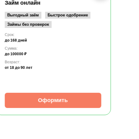
до 10
Займ онлайн
Возрас
от 19
Выгодный заём
Быстрое одобрение
Займы без проверок
Срок:
до 168 дней
Сумма:
до 100000 ₽
Возраст:
от 18
до 90 лет
Оформить