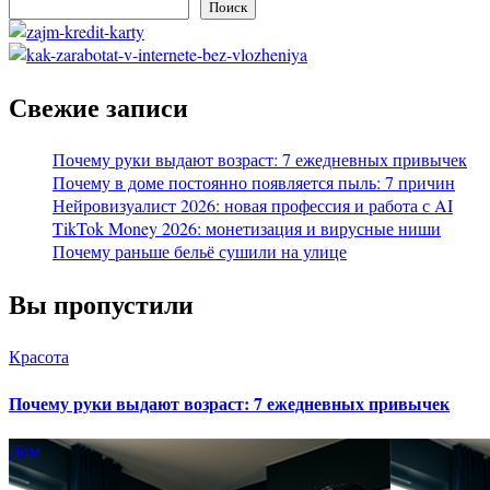
Поиск
Свежие записи
Почему руки выдают возраст: 7 ежедневных привычек
Почему в доме постоянно появляется пыль: 7 причин
Нейровизуалист 2026: новая профессия и работа с AI
TikTok Money 2026: монетизация и вирусные ниши
Почему раньше бельё сушили на улице
Вы пропустили
Красота
Почему руки выдают возраст: 7 ежедневных привычек
Дом