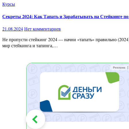
Курсы
Секреты 2024: Как Тапать и Зарабатывать на Стейкинге по
21.08.2024
Нет комментариев
Не пропусти стейкинг 2024 — начни «тапать» правильно (2024) Привет! Я рад приветствовать вас на моём обучении по «тапалкам» в Telegram. Это уникальная возможность погрузиться в
мир стейкинга и тапинга,…
Реклама
Реклама