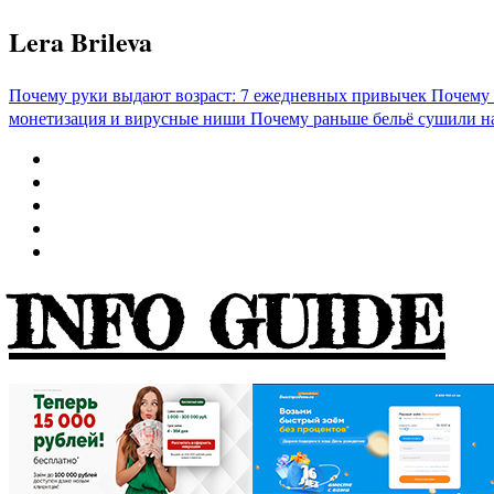
Перейти
Lera Brileva
к
содержимому
Почему руки выдают возраст: 7 ежедневных привычек
Почему 
монетизация и вирусные ниши
Почему раньше бельё сушили н
INFO GUIDE