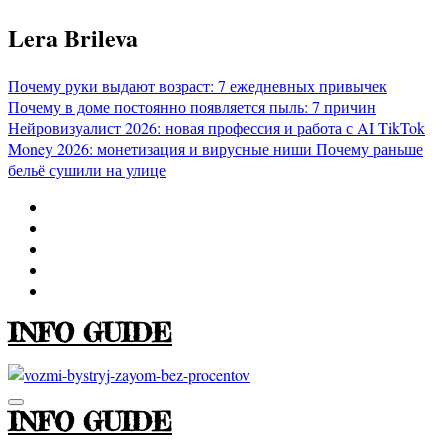
Перейти
Lera Brileva
к
содержимому
Почему руки выдают возраст: 7 ежедневных привычек
Почему в доме постоянно появляется пыль: 7 причин
Нейровизуалист 2026: новая профессия и работа с AI
TikTok
Money 2026: монетизация и вирусные ниши
Почему раньше
бельё сушили на улице
INFO GUIDE
INFO GUIDE