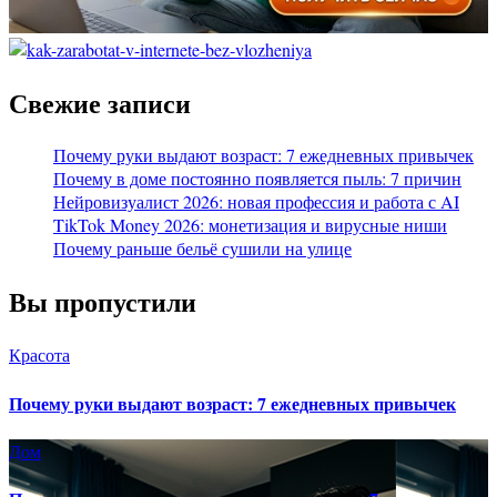
Свежие записи
Почему руки выдают возраст: 7 ежедневных привычек
Почему в доме постоянно появляется пыль: 7 причин
Нейровизуалист 2026: новая профессия и работа с AI
TikTok Money 2026: монетизация и вирусные ниши
Почему раньше бельё сушили на улице
Вы пропустили
Красота
Почему руки выдают возраст: 7 ежедневных привычек
Дом