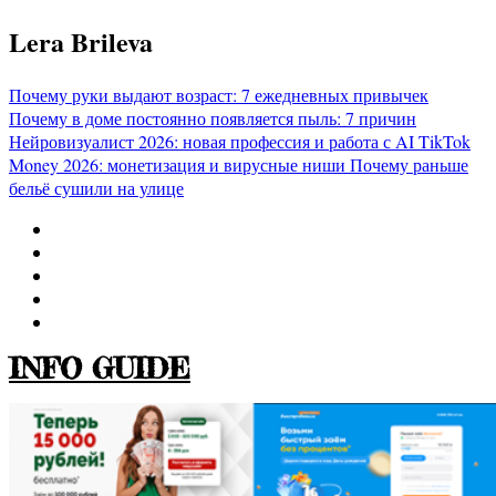
Перейти
Lera Brileva
к
содержимому
Почему руки выдают возраст: 7 ежедневных привычек
Почему в доме постоянно появляется пыль: 7 причин
Нейровизуалист 2026: новая профессия и работа с AI
TikTok
Money 2026: монетизация и вирусные ниши
Почему раньше
бельё сушили на улице
INFO GUIDE