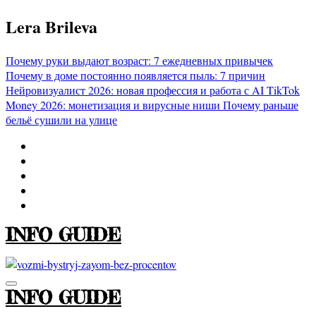
Перейти
Lera Brileva
к
содержимому
Почему руки выдают возраст: 7 ежедневных привычек
Почему в доме постоянно появляется пыль: 7 причин
Нейровизуалист 2026: новая профессия и работа с AI
TikTok
Money 2026: монетизация и вирусные ниши
Почему раньше
бельё сушили на улице
INFO GUIDE
INFO GUIDE