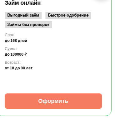
до 10
Займ онлайн
Возрас
от 19
Выгодный заём
Быстрое одобрение
Займы без проверок
Срок:
до 168 дней
Сумма:
до 100000 ₽
Возраст:
от 18
до 90 лет
Оформить