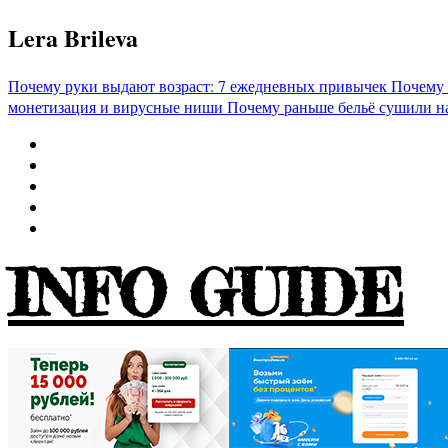
Перейти
Lera Brileva
к
содержимому
Почему руки выдают возраст: 7 ежедневных привычек
Почему 
монетизация и вирусные ниши
Почему раньше бельё сушили н
INFO GUIDE