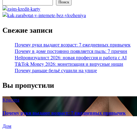
Поиск
Свежие записи
Почему руки выдают возраст: 7 ежедневных привычек
Почему в доме постоянно появляется пыль: 7 причин
Нейровизуалист 2026: новая профессия и работа с AI
TikTok Money 2026: монетизация и вирусные ниши
Почему раньше бельё сушили на улице
Вы пропустили
Красота
Почему руки выдают возраст: 7 ежедневных привычек
Дом