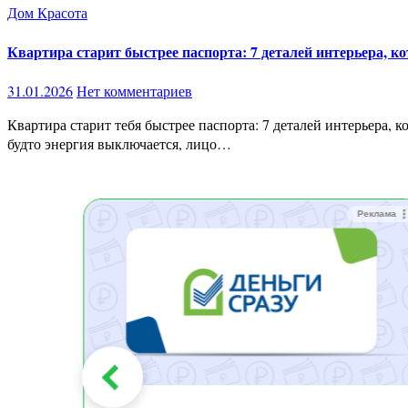
Дом
Красота
Квартира старит быстрее паспорта: 7 деталей интерьера, к
31.01.2026
Нет комментариев
Квартира старит тебя быстрее паспорта: 7 деталей интерьера, которые визуально добавляют 10 лет Ты можешь выглядеть ухоженно.Следить за кожей.Ходить в зал. Но приходишь домой — и
будто энергия выключается, лицо…
Реклама
Реклама