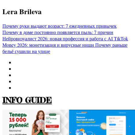
Перейти
Lera Brileva
к
содержимому
Почему руки выдают возраст: 7 ежедневных привычек
Почему в доме постоянно появляется пыль: 7 причин
Нейровизуалист 2026: новая профессия и работа с AI
TikTok
Money 2026: монетизация и вирусные ниши
Почему раньше
бельё сушили на улице
INFO GUIDE