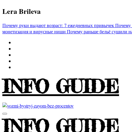
Перейти
Lera Brileva
к
содержимому
Почему руки выдают возраст: 7 ежедневных привычек
Почему 
монетизация и вирусные ниши
Почему раньше бельё сушили н
INFO GUIDE
INFO GUIDE