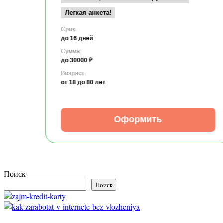
Легкая анкета!
Срок:
до 16 дней
Сумма:
до 30000 ₽
Возраст:
от 18
до 80 лет
Оформить
Поиск
Поиск