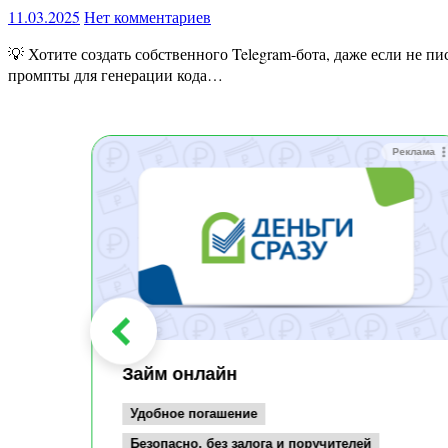
11.03.2025
Нет комментариев
💡 Хотите создать собственного Telegram-бота, даже если не писали код ни разу?«Нейрокодер Start» — это ваш быстрый путь к программированию с помощью ИИ! 🔹 Научитесь писать
промпты для генерации кода…
Реклама
Реклама
Займ онлайн
Удобное погашение
Безопасно, без залога и поручителей