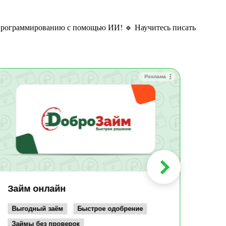
Реклама
Зай
Быс
Зачи
Мин
Срок:
до 36
Сумма
до 10
Займ онлайн
Возрас
от 19
Выгодный заём
Быстрое одобрение
Займы без проверок