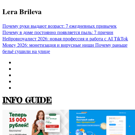
Перейти
Lera Brileva
к
содержимому
Почему руки выдают возраст: 7 ежедневных привычек
Почему в доме постоянно появляется пыль: 7 причин
Нейровизуалист 2026: новая профессия и работа с AI
TikTok
Money 2026: монетизация и вирусные ниши
Почему раньше
бельё сушили на улице
INFO GUIDE