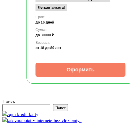
Легкая анкета!
Срок:
до 16 дней
Сумма:
до 30000 ₽
Возраст:
от 18
до 80 лет
Оформить
Поиск
Поиск