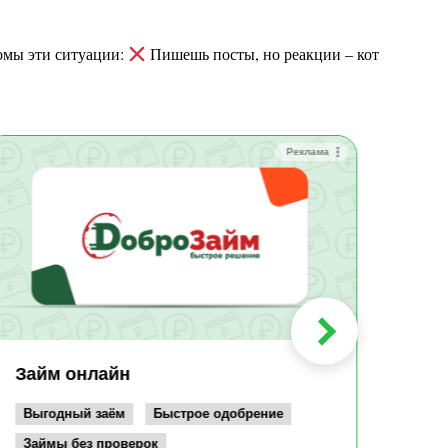
комы эти ситуации:
Пишешь посты, но реакции – кот
Реклама
Зай
Быс
Зачи
Мин
Срок:
до 36
Сумма
до 10
Займ онлайн
Возрас
от 19
Выгодный заём
Быстрое одобрение
Займы без проверок