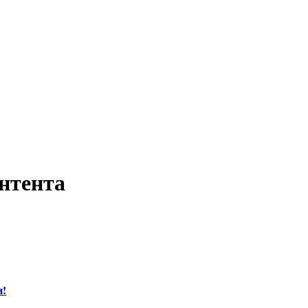
нтента
и!