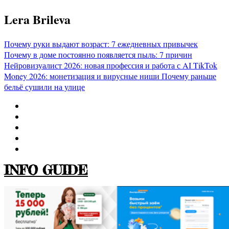
Перейти
Lera Brileva
к
содержимому
Почему руки выдают возраст: 7 ежедневных привычек
Почему в доме постоянно появляется пыль: 7 причин
Нейровизуалист 2026: новая профессия и работа с AI
TikTok
Money 2026: монетизация и вирусные ниши
Почему раньше
бельё сушили на улице
INFO GUIDE