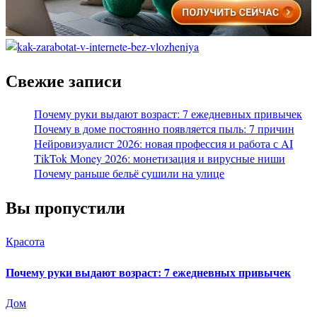
Свежие записи
Почему руки выдают возраст: 7 ежедневных привычек
Почему в доме постоянно появляется пыль: 7 причин
Нейровизуалист 2026: новая профессия и работа с AI
TikTok Money 2026: монетизация и вирусные ниши
Почему раньше бельё сушили на улице
Вы пропустили
Красота
Почему руки выдают возраст: 7 ежедневных привычек
Дом