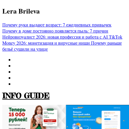
Перейти
Lera Brileva
к
содержимому
Почему руки выдают возраст: 7 ежедневных привычек
Почему в доме постоянно появляется пыль: 7 причин
Нейровизуалист 2026: новая профессия и работа с AI
TikTok
Money 2026: монетизация и вирусные ниши
Почему раньше
бельё сушили на улице
INFO GUIDE