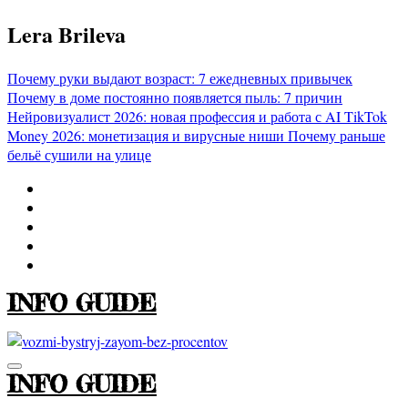
Перейти
Lera Brileva
к
содержимому
Почему руки выдают возраст: 7 ежедневных привычек
Почему в доме постоянно появляется пыль: 7 причин
Нейровизуалист 2026: новая профессия и работа с AI
TikTok
Money 2026: монетизация и вирусные ниши
Почему раньше
бельё сушили на улице
INFO GUIDE
INFO GUIDE