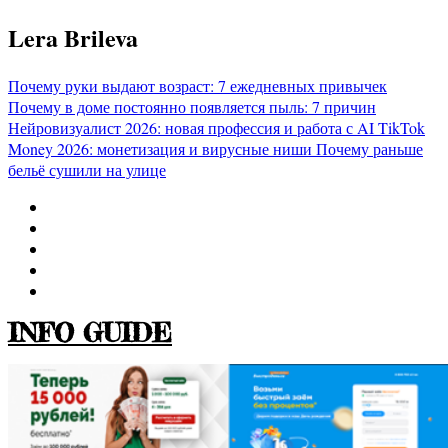
Перейти
Lera Brileva
к
содержимому
Почему руки выдают возраст: 7 ежедневных привычек
Почему в доме постоянно появляется пыль: 7 причин
Нейровизуалист 2026: новая профессия и работа с AI
TikTok
Money 2026: монетизация и вирусные ниши
Почему раньше
бельё сушили на улице
INFO GUIDE