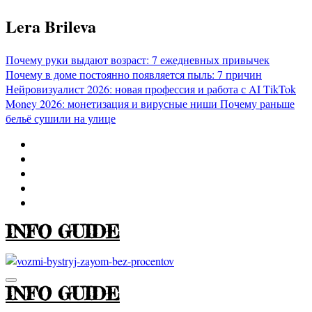
Перейти
Lera Brileva
к
содержимому
Почему руки выдают возраст: 7 ежедневных привычек
Почему в доме постоянно появляется пыль: 7 причин
Нейровизуалист 2026: новая профессия и работа с AI
TikTok
Money 2026: монетизация и вирусные ниши
Почему раньше
бельё сушили на улице
INFO GUIDE
INFO GUIDE