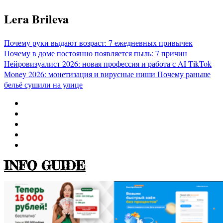
Перейти
Lera Brileva
к
содержимому
Почему руки выдают возраст: 7 ежедневных привычек
Почему в доме постоянно появляется пыль: 7 причин
Нейровизуалист 2026: новая профессия и работа с AI
TikTok
Money 2026: монетизация и вирусные ниши
Почему раньше
бельё сушили на улице
INFO GUIDE