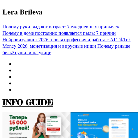
Перейти
Lera Brileva
к
содержимому
Почему руки выдают возраст: 7 ежедневных привычек
Почему в доме постоянно появляется пыль: 7 причин
Нейровизуалист 2026: новая профессия и работа с AI
TikTok
Money 2026: монетизация и вирусные ниши
Почему раньше
бельё сушили на улице
INFO GUIDE