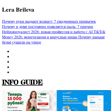
Перейти
Lera Brileva
к
содержимому
Почему руки выдают возраст: 7 ежедневных привычек
Почему в доме постоянно появляется пыль: 7 причин
Нейровизуалист 2026: новая профессия и работа с AI
TikTok
Money 2026: монетизация и вирусные ниши
Почему раньше
бельё сушили на улице
INFO GUIDE