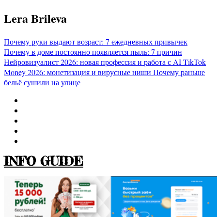
Перейти
Lera Brileva
к
содержимому
Почему руки выдают возраст: 7 ежедневных привычек
Почему в доме постоянно появляется пыль: 7 причин
Нейровизуалист 2026: новая профессия и работа с AI
TikTok
Money 2026: монетизация и вирусные ниши
Почему раньше
бельё сушили на улице
INFO GUIDE